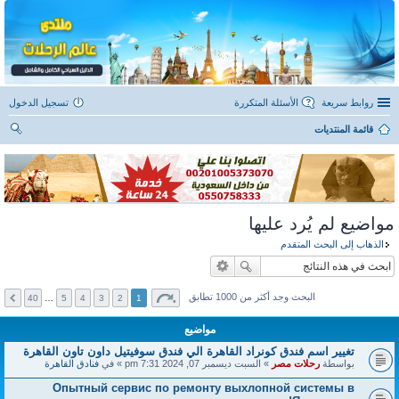
روابط سريعة
الأسئلة المتكررة
تسجيل الدخول
قائمة المنتديات
ح
ث
مواضيع لم يُرد عليها
الذهاب إلى البحث المتقدم
البحث وجد أكثر من 1000 تطابق
40
…
5
4
3
2
1
مواضيع
تغيير اسم فندق كونراد القاهرة الي فندق سوفيتيل داون تاون القاهرة
بواسطة
رحلات مصر
» السبت ديسمبر 07, 2024 7:31 pm » في
فنادق القاهرة
Опытный сервис по ремонту выхлопной системы в