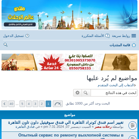
روابط سريعة
الأسئلة المتكررة
تسجيل الدخول
قائمة المنتديات
ح
ث
مواضيع لم يُرد عليها
الذهاب إلى البحث المتقدم
البحث وجد أكثر من 1000 تطابق
40
…
5
4
3
2
1
مواضيع
تغيير اسم فندق كونراد القاهرة الي فندق سوفيتيل داون تاون القاهرة
بواسطة
رحلات مصر
» السبت ديسمبر 07, 2024 7:31 pm » في
فنادق القاهرة
Опытный сервис по ремонту выхлопной системы в