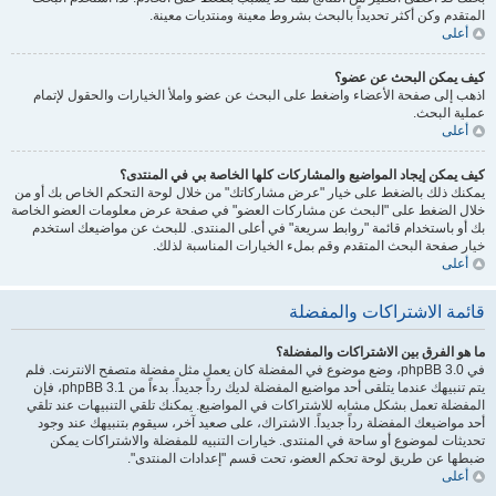
المتقدم وكن أكثر تحديداً بالبحث بشروط معينة ومنتديات معينة.
أعلى
كيف يمكن البحث عن عضو؟
اذهب إلى صفحة الأعضاء واضغط على البحث عن عضو واملأ الخيارات والحقول لإتمام
عملية البحث.
أعلى
كيف يمكن إيجاد المواضيع والمشاركات كلها الخاصة بي في المنتدى؟
يمكنك ذلك بالضغط على خيار "عرض مشاركاتك" من خلال لوحة التحكم الخاص بك أو من
خلال الضغط على "البحث عن مشاركات العضو" في صفحة عرض معلومات العضو الخاصة
بك أو باستخدام قائمة "روابط سريعة" في أعلى المنتدى. للبحث عن مواضيعك استخدم
خيار صفحة البحث المتقدم وقم بملء الخيارات المناسبة لذلك.
أعلى
قائمة الاشتراكات والمفضلة
ما هو الفرق بين الاشتراكات والمفضلة؟
في phpBB 3.0، وضع موضوع في المفضلة كان يعمل مثل مفضلة متصفح الانترنت. فلم
يتم تنبيهك عندما يتلقى أحد مواضيع المفضلة لديك رداً جديداً. بدءاً من phpBB 3.1، فإن
المفضلة تعمل بشكل مشابه للاشتراكات في المواضيع. يمكنك تلقي التنبيهات عند تلقي
أحد مواضيعك المفضلة رداً جديداً. الاشتراك، على صعيد آخر، سيقوم بتنبيهك عند وجود
تحديثات لموضوع أو ساحة في المنتدى. خيارات التنبيه للمفضلة والاشتراكات يمكن
ضبطها عن طريق لوحة تحكم العضو، تحت قسم "إعدادات المنتدى".
أعلى