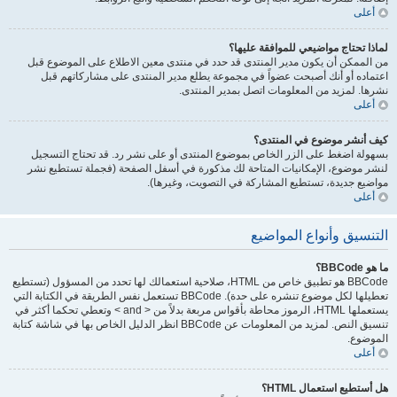
أعلى
لماذا تحتاج مواضيعي للموافقة عليها؟
من الممكن أن يكون مدير المنتدى قد حدد في منتدى معين الاطلاع على الموضوع قبل
اعتماده أو أنك أصبحت عضواً في مجموعة يطلع مدير المنتدى على مشاركاتهم قبل
نشرها. لمزيد من المعلومات اتصل بمدير المنتدى.
أعلى
كيف أنشر موضوع في المنتدى؟
بسهولة اضغط على الزر الخاص بموضوع المنتدى أو على نشر رد. قد تحتاج التسجيل
لنشر موضوع، الإمكانيات المتاحة لك مذكورة في أسفل الصفحة (فجملة تستطيع نشر
مواضيع جديدة، تستطيع المشاركة في التصويت، وغيرها).
أعلى
التنسيق وأنواع المواضيع
ما هو BBCode؟
BBCode هو تطبيق خاص من HTML، صلاحية استعمالك لها تحدد من المسؤول (تستطيع
تعطيلها لكل موضوع تنشره على حدة). BBCode تستعمل نفس الطريقة في الكتابة التي
يستعملها HTML، الرموز محاطة بأقواس مربعة بدلاً من < and > وتعطي تحكما أكثر في
تنسيق النص. لمزيد من المعلومات عن BBCode انظر الدليل الخاص بها في شاشة كتابة
الموضوع.
أعلى
هل أستطيع استعمال HTML؟