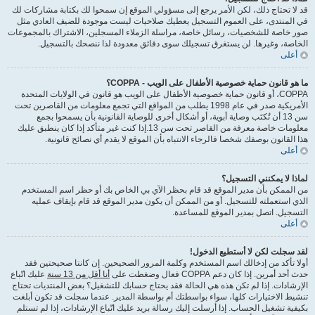
قد لا تحتاج ذلك، لكن الأمر يرجع إلى مسؤولي الموقع إن سمحوا لك بكتابة مشاركات لك
في المنتدى، على العموم التسجيل يعطيك صلاحيات ليست موجودة للضيف العادي مثل
صور خاصة للشخصيات، رسائل خاصة، مراسلة الزملاء المسجلين، الاشتراك بالمجموعات
الخاصة، وغيرها. لن يستغرق تسجيلك سوى دقائق معدودة لذا ننصحك بالتسجيل.
أعلى
ما هو قانون حماية خصوصية الأطفال على الويب - COPPA؟
COPPA، أو قانون حماية خصوصية الأطفال على الويب هو قانون في الولايات المتحدة
الأمريكية صدر في عام 1998 يطلب من المواقع التي تجمع معلومات من القاصرين تحت
سن 13 أن تُكتَب وصاية أبوية، أو أشكال أخرى للوصاية القانونية بأن يسمحوا بجمع
معلومات خاصة معرفة من القاصر تحت سن 13.إذا كنت غير متأكد إذا كان ينطبق عليك
هذا القانون بوصفك شخصا فالرجاء الانتباه بأن الموقع لا يقدم أي نصائح قانونية.
أعلى
لماذا لا يمكنني التسجيل؟
من الممكن بأن مدير الموقع قد قام بحظر الآي بي الخاص بك أو حظر اسم المستخدم
الذي استعملته للتسجيل. أو من الممكن أن يكون مدير الموقع قد قام بإيقاف عمليه
التسجيل. اتصل بمدير الموقع للمساعدة.
أعلى
لقد سجلت لكن لا أستطيع الدخول!
أولا تأكد من إدخالك اسم المستخدم وكلمة المرور الصحيحين. إن كانتا صحيحتين فقد
حدث أحد أمرين. إذا كان دعم COPPA فعال وضغطت على
أنا أقل من 13 سنة
عليك اتّباع
الإرشادات. إذا لم تكن هذه هي الحالة فقد يحتاج حسابك للتشغيل؟ بعض المنتديات تحتاج
تنشيط الاختيارات كلها، سواء بواسطتك أم بواسطة المدير. عندما سجلت قد تكون أبلغت
بكيفية تشغيل الحساب. إذا أرسلت إليك رسالة بريد عليك اتّباع الإرشادات، إذا لم تستلم