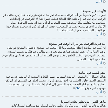
أعلى
الأوقات غير صحيحة!
نحن متأكدون تقريباً من أن الأوقات صحيحة، لكن ما قد تراه هو وقت لخط زمن يختلف عن
الوقت الذي أنت فيه. إن كانت تلك الحالة فعليك تغير اختيارك للتوقيت في إعداداتك
ليتناسب مع مكانك، مثلاً السعودية مصر المغرب إيران. انتبه إن تغيير التوقيت، مثل
الإعدادات الأخرى يسمح بتغييرها للمسجلين فقط. لذا إن لم تكن قد سجلت نفسك فهذا
هو الوقت المناسب، صح الوقت المناسب!
أعلى
لقد غيرت التوقيت لكن مازال الوقت غير صحيح!
إن كنت قد أصلحت إعداد التوقيت ومازال الوقت غير صحيح الاحتمال المتوقع هو نظام
توفير الساعة (أو وقت الصيف كما هو معروف في بريطانيا وغيرها). لم يصمم المنتدى
لمعالجة الفرق بين الوقت العادي ووقت توفير الساعة لذا أثناء الصيف قد يكون هناك فرق
ساعة من الوقت المحلي
أعلى
لغتي ليست في القائمة!
هناك احتمال أن المسؤول لم يضع لغتك من ضمن اللغات المنصبة أو لم يقم أحد بترجمة
المنتدى للغتك. حاول الطلب من أحد المسؤولين أن ينصب لغتك في المنتدى. إن لم تكن
لغتك متوفرة، يمكنك البدء بترجمة المنتدى إلى لغتك إذا شئت. المزيد من المعلومات
موجودة لدى موقع
phpBB
®.
أعلى
ما هي الصور التي تظهر بجانب اسمي؟
هناك نوعان من الصور التي يمكن أن تظهر بجانب اسمك عند مشاهدة المشاركات.