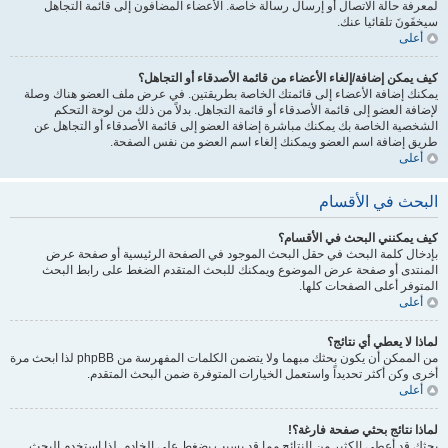
لمعرفة حالة الاتصال أو إرسال رسالة خاصة. الأعضاء المضافون إلى قائمة التجاهل
سيخفَونَ تلقائيا عنك.
أعلى
كيف يمكن إضافة/إلغاء الأعضاء من قائمة الأصدقاء أو التجاهل؟
يمكنك إضافة الأعضاء إلى قائمتك الخاصة بطريقتين. في عرض ملف العضو هناك وصلة
لإضافة العضو إلى قائمة الأصدقاء أو قائمة التجاهل. بدلاً من ذلك من لوحة التحكم
الشخصية الخاصة بك يمكنك مباشرة إضافة العضو إلى قائمة الأصدقاء أو التجاهل عن
طريق إضافة اسم العضو ويمكنك إلغاء اسم العضو من نفس الصفحة.
أعلى
البحث في الأقسام
كيف يمكنني البحث في الأقسام؟
بإدخال كلمة البحث في حقل البحث الموجود في الصفحة الرئيسية أو صفحة عرض
المنتدى أو صفحة عرض الموضوع ويمكنك للبحث المتقدم الضغط على رابط البحث
المتوفر أعلى الصفحات كلها.
أعلى
لماذا لا يعطي أي نتائج؟
من الممكن أن يكون بحثك مبهما ولا يتضمن الكلمات المفهرسة من phpBB لذا ابحث مرة
أخرى وكن أكثر تحديداً واستعمل الخيارات المتوفرة ضمن البحث المتقدم.
أعلى
لماذا نتائج بحثي صفحة فارغة؟!
بحثك قد أعطى الكثير من النتائج مما قد يسبب بضغط على الخادم. لذا استخدم البحث