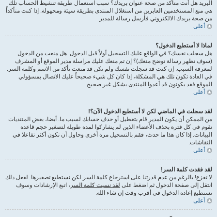
البريد هل أنت متأكد من صحة عنوان بريدك؟ سبب استعمال طريقة تنشيط الحساب تلك
هي منع المستخدمين العابرين من استغلال المنتدى بطريقة سيئة ومجهولة. إذا كنت متأكداً
من صحة بريدك الالكتروني فأرسل رسالة للمدير
أعلى
لماذا لا أستطيع الدخول؟
هل سجلت نفسك؟ في الواقع عليك التسجيل أولاً قبل الدخول. هل منعت من الدخول
(سوف تظهر رسالة توضح منعك)؟ إن تم منعك عليك مراسلة مدير الموقع أو المشرف
لمعرفة السبب. إن كنت قد سجلت نفسك ولم تكن قد منعت تأكد من الاسم وكلمة السر.
في العادة تكون تلك هي المشكلة، إذا كان كل شيء صحيحاً عليك الاتصال بمسؤولي
الموقع فقد يكونون قد أعدوا المنتدى بشكل غير صحيح.
أعلى
لقد سجلت في الماضي لكن لا أستطيع الدخول الآن؟!
من الممكن أن يكون المدير قام بتعطيل أو حذف حسابك لسبب ما. أيضا، بعض المنتديات
تقوم في كل فترة بحذف الأعضاء الذين لم يشاركوا لمدة طويلة لتصغير حجم قاعدة
البيانات. إذا كان هذا ما حدث، فقم بالتسجيل مرة أخرى وحاول أن تكون أكثر تفاعلا في
النقاشات.
أعلى
لقد فقدت كلمة السر!
لا تفزع! بالرغم من عدم قدرتنا على استرجاع كلمة السر لكن نستطيع تصفيرها. لفعل ذلك
انتقل إلى صفحة الدخول ثم اضغط على
لقد نسيت كلمة السر
، اتبع الإرشادات وسوف
تستطيع إعادة الدخول في أقرب وقت إن شاء الله.
أعلى