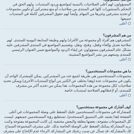
المسؤولون لهم أعلى الصلاحيات بالنسبة لمواضيع وردود المنتديات. ولهم الحق في
التحكم بالمنشورات كلها في المنتدى من صلاحيات أو منع مشتركين أو تكوين مجموعات
أو تحديد مشرفين وغيرها من المهام. وأيضاً لهم حقوق المشرفين كاملة في المنتديات
جميعها.
أعلى
من هم المشرفون؟
المشرفون هم أفراد (أو مجموعة من الأفراد) ولهم وظيفة المتابعة اليومية للمنتدى. لهم
صلاحية تعديل وإلغاء وقفل، وفتح، ونقل، وتقسيم المواضيع في المنتدى المشرفين عليه.
بشكل عام المشرفون مسؤولون عن إبقاء الردود والمواضيع ضمن العنوان الرئيسي
للمنتدى ومنعهم من نشر المواضيع المشينة.
أعلى
ما هي مجموعات المستخدمين؟
مجموعات المستخدمين هي طريقة لجمع عدد من المشتركين. يمكن للمشترك الواحد أن
يكون في مجموعات عدة (وهذا يختلف عن الكثير من أنواع المنتديات الأخرى) ويمكن تحديد
صلاحيات لكل مجموعة من هذه المجموعات. هذا يمكن من تحديد أكثر من مشرف
للمنتدى، أو لإعطائهم الصلاحية لمنتديات خاصة.
أعلى
كيف أشارك في مجموعة مستخدمين؟
للمشاركة في مجموعات المستخدمين عليك الضغط على وصلة المجموعات في أعلى
الصفحة (هذا يعتمد على التنسيق المستخدم)، تستطيع رؤية المستخدمين جميعهم. ليست
كل المجموعات
مفتوحة
، بعضها مغلقة والبعض مختفية. إن كانت المجموعة مفتوحة وكنت
تريد المشاركة يمكنك الضغط على الوصلة الخاصة بذلك. على مشرف المجموعة السماح
لك بالمشاركة، قد تسأل عن سبب رغبتك في المشاركة. الرجاء عدم الإلحاح على مشرف