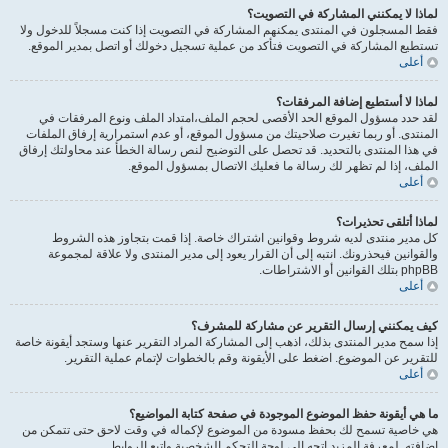
لماذا لا يمكنني المشاركة في التصويت؟
فقط المسجلون في المنتدى يمكنهم المشاركة في التصويت إذا كنت مسجلاً للدخول ولا
تستطيع المشاركة في التصويت فتأكد من عملية تسجيل دخولك أو اتصل بمدير الموقع.
أعلى
لماذا لا أستطيع إضافة المرفقات؟
لقد حدد مسؤول الموقع الحد الأقصى لحجم الملف،امتداد الملف ونوع المرفقات في
المنتدى. أو ربما تغيرت صلاحيتك من مسؤول الموقع، أو عدم استمرارية إرفاق الملفات
في هذا المنتدى بالتحديد. قد تحصل على التوضيح لنص رسالة الخطأ عند محاولتك إرفاق
الملف، إذا لم تظهر لك رسالة ما فعليك الاتصال بمسؤول الموقع.
أعلى
لماذا أتلقى تحذيرات؟
كل مدير منتدى لديه شروط وقوانين اشتراك خاصة. إذا قمت بتجاوز هذه الشروط
والقوانين فيحذرونك. انتبه إلى أن القرار يعود إلى مدير المنتدى ولا علاقة لمجموعة
phpBB بتلك القوانين أو الاشتراطات.
أعلى
كيف يمكنني إرسال التقرير عن مشاركة للمشرف؟
إذا سمح مدير المنتدى بذلك، اذهب إلى المشاركة المراد التقرير عنها وستجد أيقونة خاصة
للتقرير عن الموضوع. اضغط على الأيقونة وقم بالخطوات لإتمام عملية التقرير.
أعلى
ما هي أيقونة حفظ الموضوع الموجودة في صفحة كتابة المواضيع؟
هي خاصية تسمح لك بحفظ مسودة من الموضوع لإكماله في وقت لاحق حتى تتمكن من
إضافته. لمعرفة المزيد اتجه إلى لوحة التحكم الشخصية واتبع الروابط.