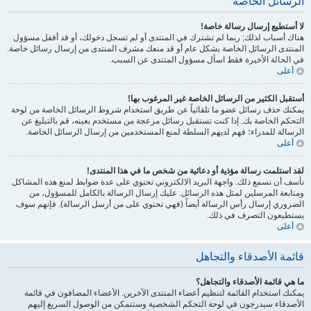
الرسائل الخاصة
لا أستطيع إرسال رسالة خاصة!
هناك أسباب لذلك; ربما لم تشترك في المنتدى أو لم تسجل دخولك، أو قد أقفل مسؤول
المنتدى الرسائل الخاصة بشكل عام أو قد منعك مشرف المنتدى من إرسال رسائل خاصة.
في الحالة الأخيرة فقط اسأل مسؤول المنتدى عن السبب.
أعلى
أستقبل الكثير من الرسائل الخاصة غير المرغوب بها!
يمكنك حذف رسائل عضو ما تلقائياً عن طريق استخدام شروط الرسائل الخاصة من لوحة
التحكم الخاصة بك. إذا كنت تستقبل رسائل مزعجة من مستخدم بعينه، قم بالتبليغ عن
الرسالة للمدراء؛ فهم لديهم السلطة لمنع المستخدمين من إرسال الرسائل الخاصة.
أعلى
لقد استلمت رسالة مؤذية أو دعائية من شخص ما في هذا المنتدى!
نأسف أن نسمع ذلك. واجهة البريد الالكتروني تحتوي على عدة ضوابط لمنع هذه المشاكل
ومتابعة المرسلين لمثل هذه الرسائل. عليك إرسال الرسالة بالكامل للمسؤول، من
الضروري إرسال رأس الرسالة أيضاً (فهي تحتوي على من أرسل الرسالة). فإنهم سوف
يستطيعون التصرف في ذلك.
أعلى
قائمة الأصدقاء والتجاهل
ما هي قائمة الأصدقاء والتجاهل؟
يمكنك استخدام القائمة لتنظيم أعضاء المنتدى الآخرين. الأعضاء المضافون في قائمة
الأصدقاء سيدرجون في لوحة التحكم الشخصية وستتمكن من الوصول السريع إليهم