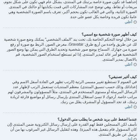
إحداهما قد تكون صورة خاصة برتبتك في المنتدى، بشكل عام فهي تكون على شكل نجوم،
مربعات أو نقاط، وهي توضح عدد المشاركات التي قمت بكتابتها أو حالتك في المنتدى.
الصورة الثانية، والتي في الغالب تكون بحجم أكبر، تعرف باسم الصورة الشخصية وهي
عامةً تكون فريدة وخاصة بكل عضو على حدة.
أعلى
كيف أظهر صورة شخصية مع اسمي؟
من خلال لوحة التحكم الخاصة بك، تحت بند "الملف الشخصي" يمكنك وضع صورة شخصية
لك عن طريق واحدة من أربع طرق: Gravatar، معرض الصور، الربط مع صورة أو رفع
صورة من جهازك. السماح بوضع صور شخصية وتحديد الطرق التي يمكن بها وضع الصور
الشخصية هو أمر عائد لمدير المنتدى. إذا لم تستطع استخدام الصور الشخصية، قم
بالاتصال بمدير المنتدى.
أعلى
كيف أغير تصنيفي؟
في العموم لا تستطيع تغيير مسمى الرتبة (الرتب تظهر في العادة أسفل الاسم وفي
إعداداتك وذلك حسب تنسيق المنتدى). معظم المنتديات تستعمل الرتب لإظهار عدد
الرسائل المرسلة أو مستوى المستخدم في المنتدى، مثلاً المسؤولون والمشرفون لهم
مراتب خاصة. أرجوك لا تسئ استغلال المنتدى بإرسال رسائل أو مواضيع فارغة لزيادة
رتبتك، قد تجد المسؤول أو المشرف يقلل من رتبك.
أعلى
عندما اضغط على بريد شخص ما يطلب مني الدخول؟
نأسف لكن المسجلين فقط لهم القدرة على إرسال رسائل الكترونية ضمن المنتدى (إن
كان المسؤول قام بتفعيل هذه الميزة). وهذه لتقليل الرسائل غير المرغوب بها من أن
ترسل عن طريق المنتدى.
أعلى