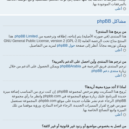
بالمرفقات الموجودة بها.
أعلى
مشاكل phpBB
من برمج هذا المنتدى؟
هذا المنتدى (في صورته الأصلية) يتم إنتاجه، إطلاقه وترخصيه من
phpBB Limited
. هذا
المنتج متاح تحت الرخصة العامة GNU General Public License, version 2 (GPL-2.0)
ويمكن توزيعه مجاناً. أنظر إلى صفحة
حول phpBB
لمزيد من التفاصيل.
أعلى
من ترجم هذا المنتدى وأين احصل على الدعم بالعربية؟
ترجم المنتدى فريق الترجمة في
phpBBArabia
ويمكن الحصول على الدعم من خلال
زيارة
منتدى دعم phpBB
.
أعلى
لماذا لا أجد ميزة معينة أريدها؟
بُرمِج هذا السكربت وهو مرخص لمجموعة phpBB. إن كنت ترى من المناسب إضافة ميزة
جديدة للبرنامج عليك زيارة موقع المجموعة في phpbb.com وانظر ما رأي مجموعة
phpBB. الرجاء عدم نشر طلبات جديدة على موقع phpbb.com، المجموعة تستعمل
سورس فورج لقرار المميزات الجديدة. الرجاء قراءة النماذج، ورؤية موقفنا من تلك
الميزة واتبع النصائح الخاصة بها.
أعلى
من اتصل به بخصوص مواضيع أو ردود غير قانونية أو غير لائقة؟