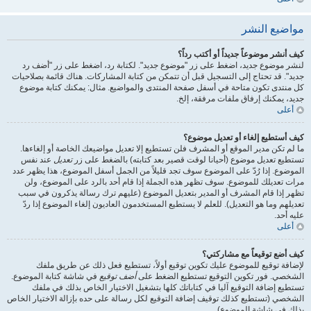
مواضيع النشر
كيف أنشر موضوعاً جديداً أو أكتب رداً؟
لنشر موضوع جديد، اضغط على زر "موضوع جديد". لكتابة رد، اضغط على زر "أضف رد
جديد". قد تحتاج إلى التسجيل قبل أن تتمكن من كتابة المشاركات. هناك قائمة بصلاحيات
كل منتدى تكون متاحة في أسفل صفحة المنتدى والمواضيع. مثال: يمكنك كتابة موضوع
جديد، يمكنك إرفاق ملفات مرفقة، إلخ.
أعلى
كيف أستطيع إلغاء أو تعديل موضوع؟
ما لم تكن مدير الموقع أو المشرف فلن تستطيع إلا تعديل مواضيعك الخاصة أو إلغاءها.
تستطيع تعديل موضوع (أحيانا لوقت قصير بعد كتابته) بالضغط على زر
تعديل
عند نفس
الموضوع. إذا رُدّ على الموضوع سوف تجد قليلاً من الجمل أسفل الموضوع، هذا يظهر عدد
مرات تعديلك للموضوع. سوف تظهر هذه الجملة إذا قام أحد بالرد على الموضوع، ولن
تظهر إذا قام المشرف أو المدير بتعديل الموضوع (عليهم ترك رسالة يذكرون في سبب
تعديلهم وما هو التعديل). للعلم لا يستطيع المستخدمون العاديون إلغاء الموضوع إذا ردّ
عليه أحد.
أعلى
كيف أضع توقيعاً مع مشاركتي؟
لإضافة توقيع للموضوع عليك تكوين توقيع أولاً، تستطيع فعل ذلك عن طريق ملفك
الشخصي. فور تكوين التوقيع تستطيع الضغط على
أضف توقيع
في شاشة كتابة الموضوع.
تستطيع إضافة التوقيع آليا في كتاباتك كلها بتشغيل الاختيار الخاص بذلك في ملفك
الشخصي (تستطيع كذلك توقيف إضافة التوقيع لكل رسالة على حده بإزالة الاختيار الخاص
بذلك في شاشة الموضوع).