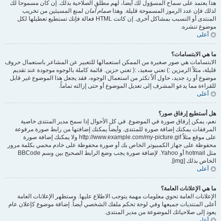
هذا يعتمد على سماح المسؤول لك أيضاً، لهم مطلق الصلاحية بذلك. إن كان مسموحا لك
لذلك فإن عدد الرموز المسموحة قليلة. وهذا
صمام أمان
لمنع المسيئين من تخريب
المنتدى أو التسبب بمشاكل أخرى. إن كانت HTML فعالة فإنك تستطيع تعطيلها لكل
موضوع تنشره.
أعلى
ما هي الابتسامات؟
الابتسامات هي صور صغيرة من الممكن استعمالها للتعبير عن المشاعر باستعمال حروف
قليلة، مثلاً الرمزين :) تعني سعيد، :( تعني حزين. قائمة كاملة بالوجوه موجودة عند تقديم
موضوع أو رد جديد، حاول ألاّ تكثر من استعمال الوجوه، فقد يجعل هذا الموضوع غير قابل
للقراءة مما يدعو المشرف إلى تعديل الموضوع أو حتى إزالته تماماً.
أعلى
هل أستطيع إرفاق صور؟
نعم، يمكن إرفاق صورة في الموضوع. في كل الأحوال إذا سمح مدير المنتدى خاصية
المرفقات يمكنك إضافة صورة للمنتدى. وأيضاً يمكنك إضافتها من رابط صورة مرفوعة
على موقع مثلاً http://www.example.com/my-picture.gif ولا يمكنك إضافة صورة
محفوظة على جهاز الكمبيوتر الخاص بك أو صورة محفوظة على خادم محمي بكلمة مرور
مثل hotmail أو Yahoo. لإضافة صورة يجب وضع الرابط الصحيح بين وسم BBCode
الخاص بذلك [img].
أعلى
ما هي الإعلانات العامة؟
الإعلانات العامة تحوي معلومات مهمة يتوجب الاطلاع عليها. وستظهر الإعلانات العامة
أعلى المنتديات جميعها وفي لوحة تحكم ملفك الشخصي أيضاً. إضافة موضوع كإعلان عام
يعود إلى صلاحياتك الموضوعة من مدير المنتدى.
أعلى