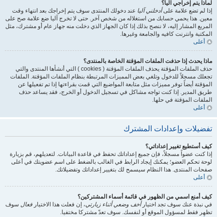
لماذا يتم إخراجي آليا؟
إذا لم تضع علامة على
أدخلني آليا
عند دخولك المنتدى سوف يتم إخراجك بعد انتهاء وقت
معين. هذا يحمي حسابك من استغلاله من شخص آخر. حتى لا تخرج آليا ضع علامة صح على
المربع المشار إليه، لا ننصح بذلك إذا كان الجهاز الذي دخلت منه جهاز عام أو مشترك، مثل
المكتبة وانترنت كافيه والجامعة وغيرها.
أعلى
ماذا يحدث إذا حذفت الملفات المؤقتة الخاصة بالمنتدى؟
حذف الملفات المؤقتة يحذف الملفات المؤقتة ( cookies ) التي أنشأها المنتدى والتي
تجعلك مسجلاً للدخول وتلغي بعض المميزات المرتبطة بنظام الملفات المؤقتة. الملفات
المؤقتة أيضاً توفر مميزات مثل متابعة المواضيع التي قمت بقراءتها إذا تم تفعيلها عن
طريق المدير. إذا كنت تواجه مشاكل في تسجيل الدخول أو الخرج، فقد يساعد حذف
الملفات المؤقتة في حلها.
أعلى
تفضيلات وإعدادات المشترك
كيف أستطيع تغيير إعداداتي؟
إذا كنت عضواً مسجلاً، فإن جميع إعداداتك تحفظ في قاعدة البيانات. لتعديلهم، قم بزيارة
لوحة تحكم العضو؛ يمكنك إيجاد الرابط في الغالب بالضغط على اسم عضويتك في أعلى
صفحات المنتدى. هذا النظام سيسمح لك بتغيير إعداداتك وتفضيلاتك.
أعلى
كيف أمنع اسمي من الظهور في قائمة أسماء المشتركين؟
في نبذة عنك سوف تجد اختيار
أخف وضعي أثناء زيارتي
، إن فعلت هذا الاختيار
فعال
سوف
تظهر فقط لمسؤول الموقع أو لنفسك. سوف تعدّ مشتركا مختفيا.