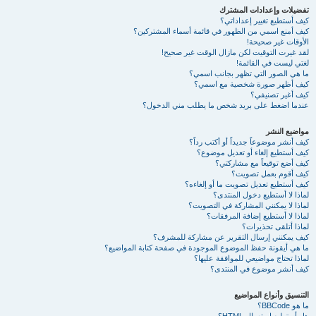
تفضيلات وإعدادات المشترك
كيف أستطيع تغيير إعداداتي؟
كيف أمنع اسمي من الظهور في قائمة أسماء المشتركين؟
الأوقات غير صحيحة!
لقد غيرت التوقيت لكن مازال الوقت غير صحيح!
لغتي ليست في القائمة!
ما هي الصور التي تظهر بجانب اسمي؟
كيف أظهر صورة شخصية مع اسمي؟
كيف أغير تصنيفي؟
عندما اضغط على بريد شخص ما يطلب مني الدخول؟
مواضيع النشر
كيف أنشر موضوعاً جديداً أو أكتب رداً؟
كيف أستطيع إلغاء أو تعديل موضوع؟
كيف أضع توقيعاً مع مشاركتي؟
كيف أقوم بعمل تصويت؟
كيف أستطيع تعديل تصويت ما أو إلغاءه؟
لماذا لا أستطيع دخول المنتدى؟
لماذا لا يمكنني المشاركة في التصويت؟
لماذا لا أستطيع إضافة المرفقات؟
لماذا أتلقى تحذيرات؟
كيف يمكنني إرسال التقرير عن مشاركة للمشرف؟
ما هي أيقونة حفظ الموضوع الموجودة في صفحة كتابة المواضيع؟
لماذا تحتاج مواضيعي للموافقة عليها؟
كيف أنشر موضوع في المنتدى؟
التنسيق وأنواع المواضيع
ما هو BBCode؟