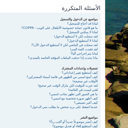
الأسئلة المتكررة
مواضيع عن الدخول والتسجيل
لماذا قد أحتاج للتسجيل؟
ما هو قانون حماية خصوصية الأطفال على الويب - COPPA؟
لماذا لا يمكنني التسجيل؟
لقد سجلت لكن لا أستطيع الدخول!
لماذا لا أستطيع الدخول؟
لقد سجلت في الماضي لكن لا أستطيع الدخول الآن؟!
لقد فقدت كلمة السر!
لماذا يتم إخراجي آليا؟
ماذا يحدث إذا حذفت الملفات المؤقتة الخاصة بالمنتدى؟
تفضيلات وإعدادات المشترك
كيف أستطيع تغيير إعداداتي؟
كيف أمنع اسمي من الظهور في قائمة أسماء المشتركين؟
الأوقات غير صحيحة!
لقد غيرت التوقيت لكن مازال الوقت غير صحيح!
لغتي ليست في القائمة!
ما هي الصور التي تظهر بجانب اسمي؟
كيف أظهر صورة شخصية مع اسمي؟
كيف أغير تصنيفي؟
عندما اضغط على بريد شخص ما يطلب مني الدخول؟
مواضيع النشر
كيف أنشر موضوعاً جديداً أو أكتب رداً؟
كيف أستطيع إلغاء أو تعديل موضوع؟