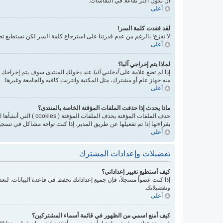
أن تكون أكثر تفاعلا في النقاشات.
أعلى
لقد فقدت كلمة السر!
لا تفزع! بالرغم من عدم قدرتنا على استرجاع كلمة السر لكن نستطيع 
أعلى
لماذا يتم إخراجي آليا؟
إذا لم تضع علامة على
أدخلني آليا
عند دخولك المنتدى سوف يتم إخراجك بعد
منه جهاز عام أو مشترك، مثل المكتبة وانترنت كافيه والجامعة وغيرها.
أعلى
ماذا يحدث إذا حذفت الملفات المؤقتة الخاصة بالمنتدى؟
حذف الملفات المؤقتة
بقراءتها إذا تم تفعيلها عن طريق المدير. إذا كنت تواجه مشاكل في تسج
أعلى
تفضيلات وإعدادات المشترك
كيف أستطيع تغيير إعداداتي؟
إذا كنت عضواً مسجلاً، فإن جميع إعداداتك تحفظ في قاعدة البيانات. ل
وتفضيلاتك.
أعلى
كيف أمنع اسمي من الظهور في قائمة أسماء المشتركين؟