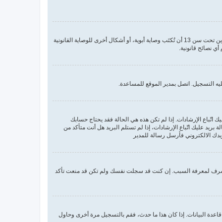
COPPA، أو قانون حماية خصوصية الأطفال على الويب هو قانون في الولايات المتحدة الأمريكية صدر في عام 1998 يطلب من المواقع التي تجمع معلومات من القاصرين تحت سن 13 أن تُكتَب وصاية أبوية، أو أشكال أخرى للوصاية القانونية
يه التسجيل. اتصل بمدير الموقع للمساعدة.
ك اتّباع الإرشادات. إذا لم تكن هذه هي الحالة فقد يحتاج حسابك
يد عليك اتّباع الإرشادات، إذا لم تستلم البريد هل أنت متأكد من
دك الالكتروني فأرسل رسالة للمدير
مشرف لمعرفة السبب. إن كنت قد سجلت نفسك ولم تكن قد منعت تأكد
عدة البيانات. إذا كان هذا ما حدث، فقم بالتسجيل مرة أخرى وحاول