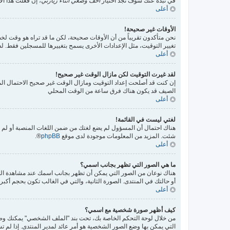
في نبذة عنك سوف تجد اختيار
أخف وضعي أثناء زيارتي
، إن فعلت هذا الا
أعلى
الأوقات غير صحيحة!
نحن متأكدون تقريباً من أن الأوقات صحيحة، لكن ما قد تراه هو وقت لخط
تغيير التوقيت، مثل الإعدادات الأخرى يسمح بتغييرها للمسجلين فقط.
أعلى
لقد غيرت التوقيت لكن مازال الوقت غير صحيح!
إن كنت قد أصلحت إعداد التوقيت ومازال الوقت غير صحيح الاحتمال المت
الصيف قد يكون هناك فرق ساعة من الوقت المحلي
أعلى
لغتي ليست في القائمة!
هناك احتمال أن المسؤول لم يضع لغتك من ضمن اللغات المنصبة أو لم يق
شئت. المزيد من المعلومات موجودة لدى موقع
phpBB
®.
أعلى
ما هي الصور التي تظهر بجانب اسمي؟
هناك نوعان من الصور التي يمكن أن تظهر بجانب اسمك عند مشاهدة ال
أو حالتك في المنتدى. الصورة الثانية، والتي في الغالب تكون بحجم أ
أعلى
كيف أظهر صورة شخصية مع اسمي؟
التي يمكن بها وضع الصور الشخصية هو أمر عائد لمدير المنتدى. إذا لم 