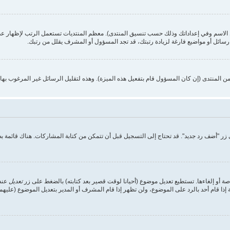
 الاسم وفي إعداداتك وذلك حسب تنسيق المنتدى). معظم المنتديات تستعمل الرتب لإظهار عد
ائل أو مواضيع فارغة لزيادة رتبتك، قد تجد المسؤول أو المشرف يقلل من رتبك.
المنتدى (إن كان المسؤول قام بتفعيل هذه الميزة). وهذه لتقليل الرسائل غير المرغوب به
ر "أضف رد جديد". قد تحتاج إلى التسجيل قبل أن تتمكن من كتابة المشاركات. هناك قائمة 
ة أو إلغاءها. تستطيع تعديل موضوع (أحيانا لوقت قصير بعد كتابته) بالضغط على زر
تعديل
عند 
ا قام أحد بالرد على الموضوع، ولن تظهر إذا قام المشرف أو المدير بتعديل الموضوع (عليهم 