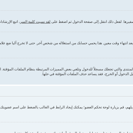
تصفيرها. لفعل ذلك انتقل إلى صفحة الدخول ثم اضغط على
لقد نسيت كلمة السر
، اتبع الإرشا
 انتهاء وقت معين. هذا يحمي حسابك من استغلاله من شخص آخر. حتى لا تخرج آليا ضع علامة ص
 يحذف الملفات المؤقتة ( cookies ) التي أنشأها المنتدى والتي تجعلك مسجلاً للدخول وتلغي بعض المميزات المرتبطة بنظام
يل الدخول أو الخرج، فقد يساعد حذف الملفات المؤقتة في حلها.
تعديلهم، قم بزيارة لوحة تحكم العضو؛ يمكنك إيجاد الرابط في الغالب بالضغط على اسم عضويت