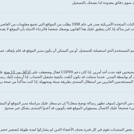
 سوى دقائق معدودة لذا ننصحك بالتسجيل.
 المستخدم الذي استعملته للتسجيل. أو من الممكن أن يكون مدير الموقع قد قام بإيقاف عمل
دث أحد أمرين. إذا كان دعم COPPA فعال وضغطت على
أنا أقل من 13 سنة
علي
م بواسطة المدير. عندما سجلت قد تكون أبلغت بكيفية تشغيل الحساب. إذا أرسلت إليك رسالة بر
تخدمين العابرين من استغلال المنتدى بطريقة سيئة ومجهولة. إذا كنت متأكداً من صحة بري
ت من الدخول (سوف تظهر رسالة توضح منعك)؟ إن تم منعك عليك مراسلة مدير الموقع أو ال
يء صحيحاً عليك الاتصال بمسؤولي الموقع فقد يكونون قد أعدوا المنتدى بشكل غير صحيح.
بعض المنتديات تقوم في كل فترة بحذف الأعضاء الذين لم يشاركوا لمدة طويلة لتصغير حجم قا