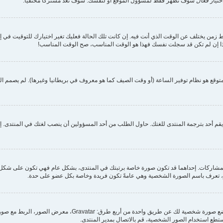
ختيار
فعال
سوف تظهر فقط لمسؤول الموقع أو لنفسك. سوف تعدّ مشتركا مختفيا.
 زمن يختلف عن الوقت الذي أنت فيه. إن كانت تلك الحالة فعليك تغير اختيارك للتوقيت في إعدا
 لذا إن لم تكن قد سجلت نفسك فهذا هو الوقت المناسب، صح الوقت المناسب!
وقع هو نظام توفير الساعة (أو وقت الصيف كما هو معروف في بريطانيا وغيرها). لم يصمم المن
م أحد بترجمة المنتدى للغتك. حاول الطلب من أحد المسؤولين أن ينصب لغتك في المنتدى. إن 
مشاركات. إحداهما قد تكون صورة خاصة برتبتك في المنتدى، بشكل عام فهي تكون على شكل ن
كبر، تعرف باسم الصورة الشخصية وهي عامةً تكون فريدة وخاصة بكل عضو على حدة.
من خلال لوحة التحكم الخاصة بك، تحت بند "الملف الشخصي" يمكنك 
تستطع استخدام الصور الشخصية، قم بالاتصال بمدير المنتدى.