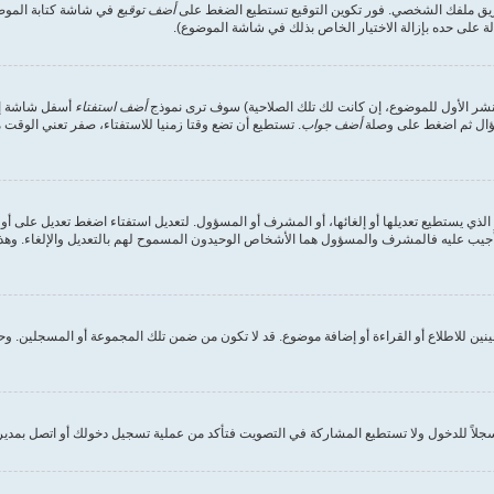
طريق ملفك الشخصي. فور تكوين التوقيع تستطيع الضغط على
أضف توقيع
في شاشة كتابة الموضوع
على حده بإزالة الاختيار الخاص بذلك في شاشة الموضوع).
لنشر الأول للموضوع، إن كانت لك تلك الصلاحية) سوف ترى نموذج
أضف استفتاء
أسفل شاشة إضاف
سؤال ثم اضغط على وصلة
أضف جواب
. تستطيع أن تضع وقتا زمنيا للاستفتاء، صفر تعني الوقت م
الذي يستطيع تعديلها أو إلغائها، أو المشرف أو المسؤول. لتعديل استفتاء اضغط تعديل على أول
جيب عليه فالمشرف والمسؤول هما الأشخاص الوحيدون المسموح لهم بالتعديل والإلغاء. وهذا ل
نين للاطلاع أو القراءة أو إضافة موضوع. قد لا تكون من ضمن تلك المجموعة أو المسجلين. و
اً للدخول ولا تستطيع المشاركة في التصويت فتأكد من عملية تسجيل دخولك أو اتصل بمدير 