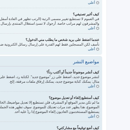
أعلى
كيف أغير تصنيفي؟
في العموم لا تستطيع تغيير مسمى الرتبة (الرتب تظهر في العادة أسفل
والمشرفون لهم مراتب خاصة. أرجوك لا تسئ استغلال المنتدى بإرسال رس
أعلى
عندما اضغط على بريد شخص ما يطلب مني الدخول؟
نأسف لكن المسجلين فقط لهم القدرة على إرسال رسائل الكترونية ضمن 
أعلى
مواضيع النشر
كيف أنشر موضوعاً جديداً أو أكتب رداً؟
لنشر موضوع جديد، اضغط على زر "موضوع جديد". لكتابة رد، اضغط على ز
مثال: يمكنك كتابة موضوع جديد، يمكنك إرفاق ملفات مرفقة، إلخ.
أعلى
كيف أستطيع إلغاء أو تعديل موضوع؟
ما لم تكن مدير الموقع أو المشرف فلن تستطيع إلا تعديل مواضيعك الخاص
الموضوع، هذا يظهر عدد مرات تعديلك للموضوع. سوف تظهر هذه الجملة إذ
يستطيع المستخدمون العاديون إلغاء الموضوع إذا ردّ عليه أحد.
أعلى
كيف أضع توقيعاً مع مشاركتي؟