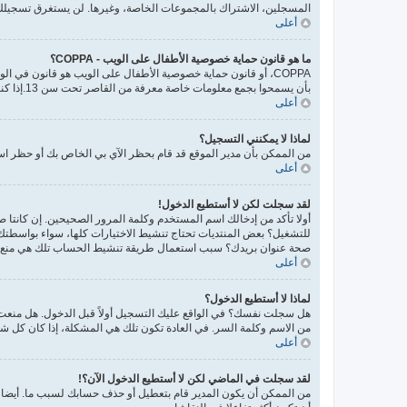
المسجلين، الاشتراك بالمجموعات الخاصة، وغيرها. لن يستغرق تسجيلك
أعلى
ما هو قانون حماية خصوصية الأطفال على الويب - COPPA؟
بأن يسمحوا بجمع معلومات خاصة معرفة من القاصر تحت سن 13.إذا كنت غير متأكد إذا كان ينطبق عليك هذا القانون بوصفك شخصا فالرجاء الانتباه بأن الموقع لا يقدم أي نصائح قانونية.
أعلى
لماذا لا يمكنني التسجيل؟
من الممكن بأن مدير الموقع قد قام بحظر الآي بي الخاص بك أو حظر اسم
أعلى
لقد سجلت لكن لا أستطيع الدخول!
أولا تأكد من إدخالك اسم المستخدم وكلمة المرور الصحيحين. إن كانتا صحيحتين فقد ح
للتشغيل؟ بعض المنتديات تحتاج تنشيط الاختيارات كلها، سواء بواسطتك أ
صحة عنوان بريدك؟ سبب استعمال طريقة تنشيط الحساب تلك هي منع المس
أعلى
لماذا لا أستطيع الدخول؟
هل سجلت نفسك؟ في الواقع عليك التسجيل أولاً قبل الدخول. هل منع
من الاسم وكلمة السر. في العادة تكون تلك هي المشكلة، إذا كان كل ش
أعلى
لقد سجلت في الماضي لكن لا أستطيع الدخول الآن؟!
من الممكن أن يكون المدير قام بتعطيل أو حذف حسابك لسبب ما. أيضا، 