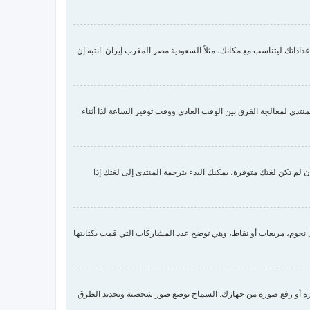
داتك ليتناسب مع مكانك، مثلاً السعودية مصر المغرب إيران. انتبه إن
تدى لمعالجة الفرق بين الوقت العادي ووقت توفير الساعة لذا أثناء
لم تكن لغتك متوفرة، يمكنك البدء بترجمة المنتدى إلى لغتك إذا
جوم، مربعات أو نقاط، وهي توضح عدد المشاركات التي قمت بكتابتها
وضع صورة شخصية لك عن طريق واحدة من أربع طرق: Gravatar، معرض الصور، الربط مع صورة أو رفع صورة من جهازك. السماح بوضع صور شخصية وتحديد الطرق