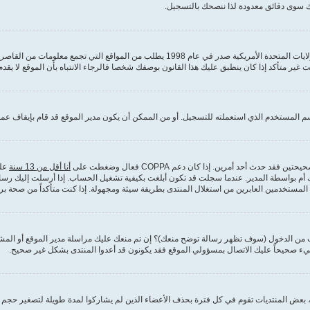
 سوى دقائق معدودة لذا ننصحك بالتسجيل.
 المستخدم الذي استعملته للتسجيل. أو من الممكن أن يكون مدير الموقع قد قام بإيقاف عمل
دث أحد أمرين. إذا كان دعم COPPA فعال وضغطت على
أنا أقل من 13 سنة
علي
م بواسطة المدير. عندما سجلت قد تكون أبلغت بكيفية تشغيل الحساب. إذا أرسلت إليك رسالة بر
تخدمين العابرين من استغلال المنتدى بطريقة سيئة ومجهولة. إذا كنت متأكداً من صحة بري
ت من الدخول (سوف تظهر رسالة توضح منعك)؟ إن تم منعك عليك مراسلة مدير الموقع أو ال
يء صحيحاً عليك الاتصال بمسؤولي الموقع فقد يكونون قد أعدوا المنتدى بشكل غير صحيح.
بعض المنتديات تقوم في كل فترة بحذف الأعضاء الذين لم يشاركوا لمدة طويلة لتصغير حجم قا