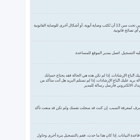
COPPA، أو قانون حماية خصوصية الأطفال على الويب هو قانون في الولايات المتحدة الأمريكية صدر في عام 1998 يطلب من المواقع التي تجمع معلومات من القاصرين تحت سن 13 أن تُكتَب وصاية أبوية، أو أشكال أخرى للوصاية القانونية
يه التسجيل. اتصل بمدير الموقع للمساعدة.
ك اتّباع الإرشادات. إذا لم تكن هذه هي الحالة فقد يحتاج حسابك
يد عليك اتّباع الإرشادات، إذا لم تستلم البريد هل أنت متأكد من
دك الالكتروني فأرسل رسالة للمدير
مشرف لمعرفة السبب. إن كنت قد سجلت نفسك ولم تكن قد منعت تأكد
عدة البيانات. إذا كان هذا ما حدث، فقم بالتسجيل مرة أخرى وحاول