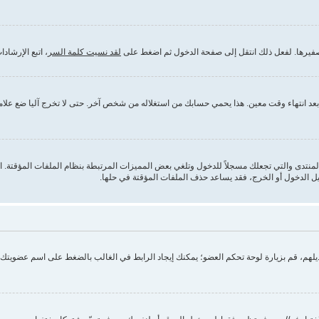
تصفيرها. لفعل ذلك انتقل إلى صفحة الدخول ثم اضغط على
لقد نسيت كلمة السر
، اتبع الإرشا
 انتهاء وقت معين. هذا يحمي حسابك من استغلاله من شخص آخر. حتى لا تخرج آليا ضع علامة ص
 يحذف الملفات المؤقتة ( cookies ) التي أنشأها المنتدى والتي تجعلك مسجلاً للدخول وتلغي بعض المميزات المرتبطة بنظام
يل الدخول أو الخرج، فقد يساعد حذف الملفات المؤقتة في حلها.
تعديلهم، قم بزيارة لوحة تحكم العضو؛ يمكنك إيجاد الرابط في الغالب بالضغط على اسم عضويت