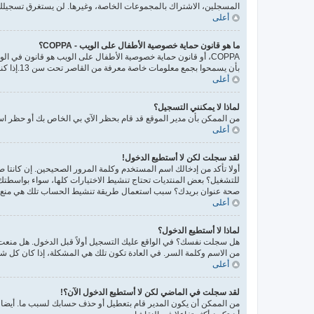
المسجلين، الاشتراك بالمجموعات الخاصة، وغيرها. لن يستغرق تسجيلك
أعلى
ما هو قانون حماية خصوصية الأطفال على الويب - COPPA؟
بأن يسمحوا بجمع معلومات خاصة معرفة من القاصر تحت سن 13.إذا كنت غير متأكد إذا كان ينطبق عليك هذا القانون بوصفك شخصا فالرجاء الانتباه بأن الموقع لا يقدم أي نصائح قانونية.
أعلى
لماذا لا يمكنني التسجيل؟
من الممكن بأن مدير الموقع قد قام بحظر الآي بي الخاص بك أو حظر اسم
أعلى
لقد سجلت لكن لا أستطيع الدخول!
أولا تأكد من إدخالك اسم المستخدم وكلمة المرور الصحيحين. إن كانتا صحيحتين فقد ح
للتشغيل؟ بعض المنتديات تحتاج تنشيط الاختيارات كلها، سواء بواسطتك أ
صحة عنوان بريدك؟ سبب استعمال طريقة تنشيط الحساب تلك هي منع المس
أعلى
لماذا لا أستطيع الدخول؟
هل سجلت نفسك؟ في الواقع عليك التسجيل أولاً قبل الدخول. هل منع
من الاسم وكلمة السر. في العادة تكون تلك هي المشكلة، إذا كان كل ش
أعلى
لقد سجلت في الماضي لكن لا أستطيع الدخول الآن؟!
من الممكن أن يكون المدير قام بتعطيل أو حذف حسابك لسبب ما. أيضا، 