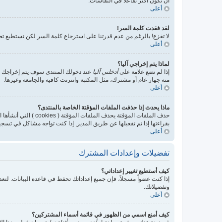
أن تكون أكثر تفاعلا في النقاشات.
أعلى
لقد فقدت كلمة السر!
لا تفزع! بالرغم من عدم قدرتنا على استرجاع كلمة السر لكن نستطيع 
أعلى
لماذا يتم إخراجي آليا؟
إذا لم تضع علامة على
أدخلني آليا
عند دخولك المنتدى سوف يتم إخراجك بعد
منه جهاز عام أو مشترك، مثل المكتبة وانترنت كافيه والجامعة وغيرها.
أعلى
ماذا يحدث إذا حذفت الملفات المؤقتة الخاصة بالمنتدى؟
حذف الملفات المؤقتة
بقراءتها إذا تم تفعيلها عن طريق المدير. إذا كنت تواجه مشاكل في تسج
أعلى
تفضيلات وإعدادات المشترك
كيف أستطيع تغيير إعداداتي؟
إذا كنت عضواً مسجلاً، فإن جميع إعداداتك تحفظ في قاعدة البيانات. ل
وتفضيلاتك.
أعلى
كيف أمنع اسمي من الظهور في قائمة أسماء المشتركين؟