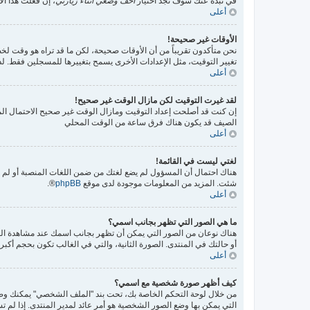
في نبذة عنك سوف تجد اختيار
أخف وضعي أثناء زيارتي
، إن فعلت هذا الا
أعلى
الأوقات غير صحيحة!
نحن متأكدون تقريباً من أن الأوقات صحيحة، لكن ما قد تراه هو وقت لخط
تغيير التوقيت، مثل الإعدادات الأخرى يسمح بتغييرها للمسجلين فقط.
أعلى
لقد غيرت التوقيت لكن مازال الوقت غير صحيح!
إن كنت قد أصلحت إعداد التوقيت ومازال الوقت غير صحيح الاحتمال المت
الصيف قد يكون هناك فرق ساعة من الوقت المحلي
أعلى
لغتي ليست في القائمة!
هناك احتمال أن المسؤول لم يضع لغتك من ضمن اللغات المنصبة أو لم يق
شئت. المزيد من المعلومات موجودة لدى موقع
phpBB
®.
أعلى
ما هي الصور التي تظهر بجانب اسمي؟
هناك نوعان من الصور التي يمكن أن تظهر بجانب اسمك عند مشاهدة ال
أو حالتك في المنتدى. الصورة الثانية، والتي في الغالب تكون بحجم أ
أعلى
كيف أظهر صورة شخصية مع اسمي؟
التي يمكن بها وضع الصور الشخصية هو أمر عائد لمدير المنتدى. إذا لم 