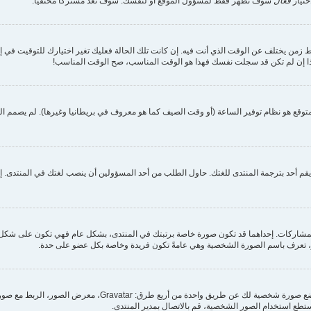
ختيار
فعال
سوف تظهر فقط لمسؤول الموقع أو لنفسك. سوف تعدّ مشتركا مختفيا.
 زمن يختلف عن الوقت الذي أنت فيه. إن كانت تلك الحالة فعليك تغير اختيارك للتوقيت في إعدا
 لذا إن لم تكن قد سجلت نفسك فهذا هو الوقت المناسب، صح الوقت المناسب!
وقع هو نظام توفير الساعة (أو وقت الصيف كما هو معروف في بريطانيا وغيرها). لم يصمم المن
م أحد بترجمة المنتدى للغتك. حاول الطلب من أحد المسؤولين أن ينصب لغتك في المنتدى. إن 
مشاركات. إحداهما قد تكون صورة خاصة برتبتك في المنتدى، بشكل عام فهي تكون على شكل ن
كبر، تعرف باسم الصورة الشخصية وهي عامةً تكون فريدة وخاصة بكل عضو على حدة.
من خلال لوحة التحكم الخاصة بك، تحت بند "الملف الشخصي" يمكنك 
تستطع استخدام الصور الشخصية، قم بالاتصال بمدير المنتدى.