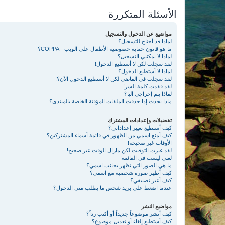
الأسئلة المتكررة
مواضيع عن الدخول والتسجيل
لماذا قد أحتاج للتسجيل؟
ما هو قانون حماية خصوصية الأطفال على الويب - COPPA؟
لماذا لا يمكنني التسجيل؟
لقد سجلت لكن لا أستطيع الدخول!
لماذا لا أستطيع الدخول؟
لقد سجلت في الماضي لكن لا أستطيع الدخول الآن؟!
لقد فقدت كلمة السر!
لماذا يتم إخراجي آليا؟
ماذا يحدث إذا حذفت الملفات المؤقتة الخاصة بالمنتدى؟
تفضيلات وإعدادات المشترك
كيف أستطيع تغيير إعداداتي؟
كيف أمنع اسمي من الظهور في قائمة أسماء المشتركين؟
الأوقات غير صحيحة!
لقد غيرت التوقيت لكن مازال الوقت غير صحيح!
لغتي ليست في القائمة!
ما هي الصور التي تظهر بجانب اسمي؟
كيف أظهر صورة شخصية مع اسمي؟
كيف أغير تصنيفي؟
عندما اضغط على بريد شخص ما يطلب مني الدخول؟
مواضيع النشر
كيف أنشر موضوعاً جديداً أو أكتب رداً؟
كيف أستطيع إلغاء أو تعديل موضوع؟