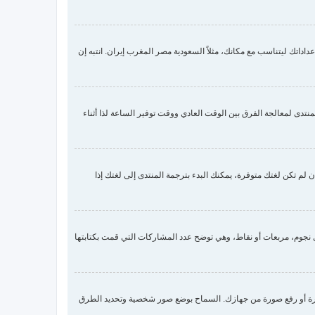
داتك ليتناسب مع مكانك، مثلاً السعودية مصر المغرب إيران. انتبه إن
تدى لمعالجة الفرق بين الوقت العادي ووقت توفير الساعة لذا أثناء
لم تكن لغتك متوفرة، يمكنك البدء بترجمة المنتدى إلى لغتك إذا
جوم، مربعات أو نقاط، وهي توضح عدد المشاركات التي قمت بكتابتها
وضع صورة شخصية لك عن طريق واحدة من أربع طرق: Gravatar، معرض الصور، الربط مع صورة أو رفع صورة من جهازك. السماح بوضع صور شخصية وتحديد الطرق