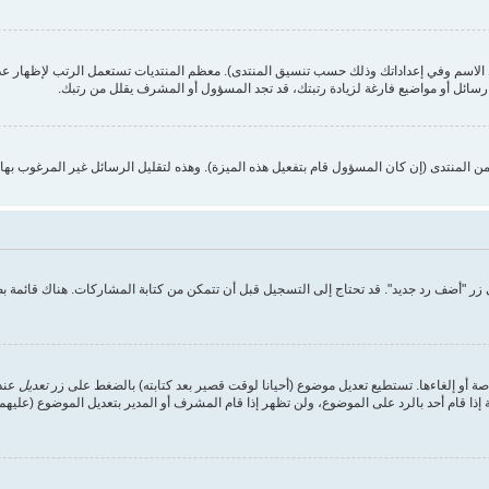
 الاسم وفي إعداداتك وذلك حسب تنسيق المنتدى). معظم المنتديات تستعمل الرتب لإظهار عد
ائل أو مواضيع فارغة لزيادة رتبتك، قد تجد المسؤول أو المشرف يقلل من رتبك.
المنتدى (إن كان المسؤول قام بتفعيل هذه الميزة). وهذه لتقليل الرسائل غير المرغوب به
ر "أضف رد جديد". قد تحتاج إلى التسجيل قبل أن تتمكن من كتابة المشاركات. هناك قائمة 
ة أو إلغاءها. تستطيع تعديل موضوع (أحيانا لوقت قصير بعد كتابته) بالضغط على زر
تعديل
عند 
ا قام أحد بالرد على الموضوع، ولن تظهر إذا قام المشرف أو المدير بتعديل الموضوع (عليهم 