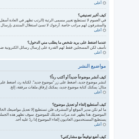
أعلى
كيف أغير تصنيفي؟
في العموم لا تستطيع تغيير مسمى الرتبة (الرتب تظهر في العادة أسفل
والمشرفون لهم مراتب خاصة. أرجوك لا تسئ استغلال المنتدى بإرسال رس
أعلى
عندما اضغط على بريد شخص ما يطلب مني الدخول؟
نأسف لكن المسجلين فقط لهم القدرة على إرسال رسائل الكترونية ضمن 
أعلى
مواضيع النشر
كيف أنشر موضوعاً جديداً أو أكتب رداً؟
لنشر موضوع جديد، اضغط على زر "موضوع جديد". لكتابة رد، اضغط على ز
مثال: يمكنك كتابة موضوع جديد، يمكنك إرفاق ملفات مرفقة، إلخ.
أعلى
كيف أستطيع إلغاء أو تعديل موضوع؟
ما لم تكن مدير الموقع أو المشرف فلن تستطيع إلا تعديل مواضيعك الخاص
الموضوع، هذا يظهر عدد مرات تعديلك للموضوع. سوف تظهر هذه الجملة إذ
يستطيع المستخدمون العاديون إلغاء الموضوع إذا ردّ عليه أحد.
أعلى
كيف أضع توقيعاً مع مشاركتي؟