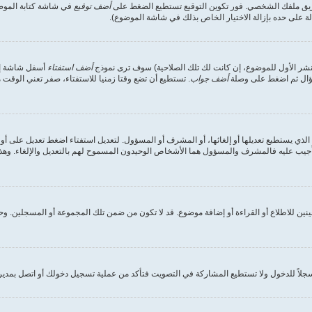
طريق ملفك الشخصي. فور تكوين التوقيع تستطيع الضغط على
أضف توقيع
في شاشة كتابة الموضوع
على حده بإزالة الاختيار الخاص بذلك في شاشة الموضوع).
لنشر الأول للموضوع، إن كانت لك تلك الصلاحية) سوف ترى نموذج
أضف استفتاء
أسفل شاشة إضاف
سؤال ثم اضغط على وصلة
أضف جواب
. تستطيع أن تضع وقتا زمنيا للاستفتاء، صفر تعني الوقت م
الذي يستطيع تعديلها أو إلغائها، أو المشرف أو المسؤول. لتعديل استفتاء اضغط تعديل على أول
جيب عليه فالمشرف والمسؤول هما الأشخاص الوحيدون المسموح لهم بالتعديل والإلغاء. وهذا ل
نين للاطلاع أو القراءة أو إضافة موضوع. قد لا تكون من ضمن تلك المجموعة أو المسجلين. و
اً للدخول ولا تستطيع المشاركة في التصويت فتأكد من عملية تسجيل دخولك أو اتصل بمدير 