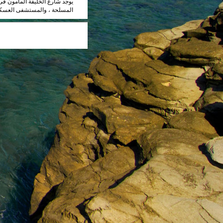
يوجد شارع الخليفة المامون فى
المسلحة ، والمستشفى العسكرى ، وكلية ال