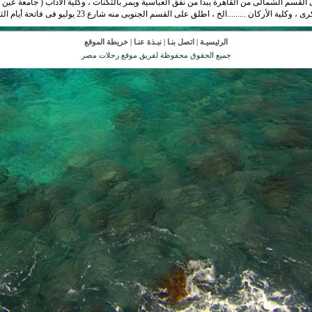
 القسم الشمالى من القاهرة يبدأ من نفق العباسية ويمر بالثكنات ، وكلية الآداب ( جامعة ع
أركان .........الخ ، اطلق على القسم الجنوبى منه شارع 23 يوليو فى فاتحة أيام الثورة .
الرئيسيـة
|
اتصل بنـا
|
نبـذة عنـا
|
خريطة الموقع
جميع الحقوق محفوظة لفريق موقع رحلات مصر